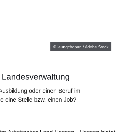
© leungchopan / Adobe Stock
r Landesverwaltung
e Ausbildung oder einen Beruf im
 eine Stelle bzw. einen Job?
er
Fenster
euen Fenster
em neuen Fenster