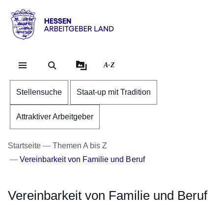
Direkt zum Kopf der Se
Direkt zum Inhalt
Direkt zum Fuß der Sei
Hessen
-
Arbeitgeber
A-Z
Land
Stellensuche
Staat-up mit Tradition
Attraktiver Arbeitgeber
Startseite
Themen A bis Z
Vereinbarkeit von Familie und Beruf
Vereinbarkeit von Familie und Beruf