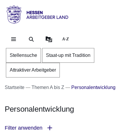
Direkt zum Kopf der Se
Direkt zum Inhalt
Direkt zum Fuß der Sei
Hessen
-
Arbeitgeber
A-Z
Land
Stellensuche
Staat-up mit Tradition
Attraktiver Arbeitgeber
Startseite
Themen A bis Z
Personalentwicklung
Personalentwicklung
Filter anwenden